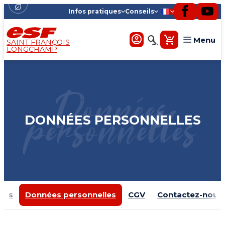
Infos pratiques
Conseils
Menu
SAINT FRANÇOIS
LONGCHAMP
Tout-petits
Données
Enfants
personnelles
Ados
DONNÉES PERSONNELLES
Adultes
Cours privés
Expériences plus
ales
Données personnelles
CGV
Contactez-nous