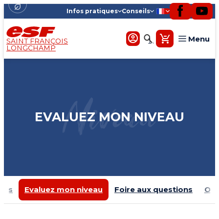
Infos pratiques
Conseils
Menu
SAINT FRANÇOIS
LONGCHAMP
Tout-petits
Enfants
Niveau
Ados
EVALUEZ MON NIVEAU
Adultes
Cours privés
Expériences plus
eils
Evaluez mon niveau
Foire aux questions
Off